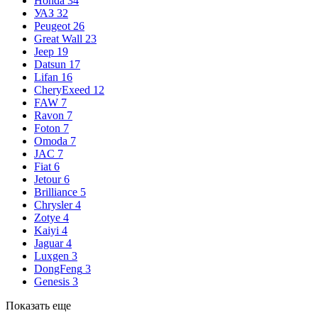
Honda
34
УАЗ
32
Peugeot
26
Great Wall
23
Jeep
19
Datsun
17
Lifan
16
CheryExeed
12
FAW
7
Ravon
7
Foton
7
Omoda
7
JAC
7
Fiat
6
Jetour
6
Brilliance
5
Chrysler
4
Zotye
4
Kaiyi
4
Jaguar
4
Luxgen
3
DongFeng
3
Genesis
3
Показать еще