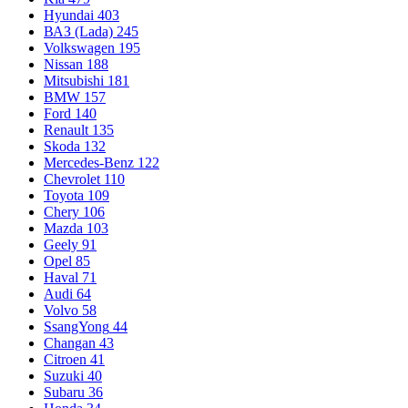
Hyundai
403
ВАЗ (Lada)
245
Volkswagen
195
Nissan
188
Mitsubishi
181
BMW
157
Ford
140
Renault
135
Skoda
132
Mercedes-Benz
122
Chevrolet
110
Toyota
109
Chery
106
Mazda
103
Geely
91
Opel
85
Haval
71
Audi
64
Volvo
58
SsangYong
44
Changan
43
Citroen
41
Suzuki
40
Subaru
36