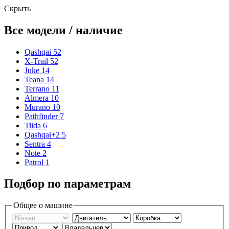
Скрыть
Все модели / наличие
Qashqai
52
X-Trail
52
Juke
14
Teana
14
Terrano
11
Almera
10
Murano
10
Pathfinder
7
Tiida
6
Qashqai+2
5
Sentra
4
Note
2
Patrol
1
Подбор по параметрам
Общее о машине