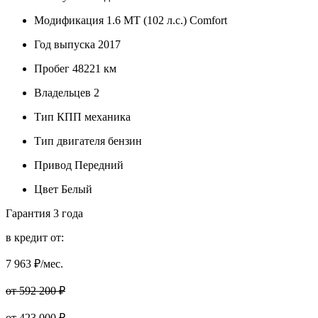
Модификация
1.6 MT (102 л.с.) Comfort
Год выпуска
2017
Пробег
48221 км
Владельцев
2
Тип КПП
механика
Тип двигателя
бензин
Привод
Передний
Цвет
Белый
Гарантия
3 года
в кредит от:
7 963
₽/мес.
от 592 200 ₽
от
423 000
₽