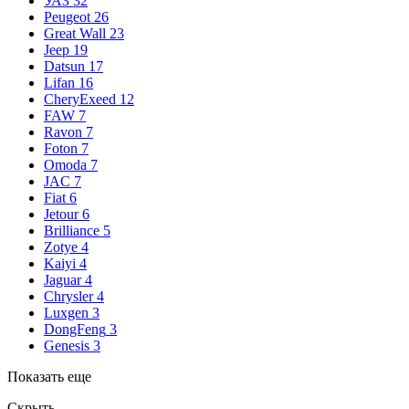
УАЗ
32
Peugeot
26
Great Wall
23
Jeep
19
Datsun
17
Lifan
16
CheryExeed
12
FAW
7
Ravon
7
Foton
7
Omoda
7
JAC
7
Fiat
6
Jetour
6
Brilliance
5
Zotye
4
Kaiyi
4
Jaguar
4
Chrysler
4
Luxgen
3
DongFeng
3
Genesis
3
Показать еще
Скрыть