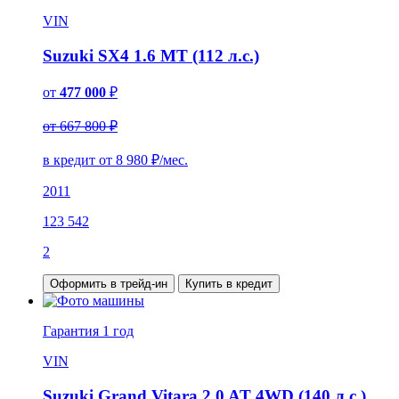
VIN
Suzuki SX4 1.6 MT (112 л.с.)
от
477 000
₽
от 667 800 ₽
в кредит от
8 980
₽/мес.
2011
123 542
2
Оформить в трейд-ин
Купить в кредит
Гарантия
1 год
VIN
Suzuki Grand Vitara 2.0 AT 4WD (140 л.с.)