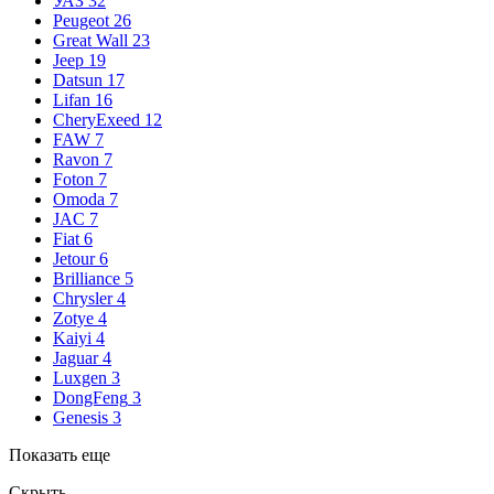
УАЗ
32
Peugeot
26
Great Wall
23
Jeep
19
Datsun
17
Lifan
16
CheryExeed
12
FAW
7
Ravon
7
Foton
7
Omoda
7
JAC
7
Fiat
6
Jetour
6
Brilliance
5
Chrysler
4
Zotye
4
Kaiyi
4
Jaguar
4
Luxgen
3
DongFeng
3
Genesis
3
Показать еще
Скрыть