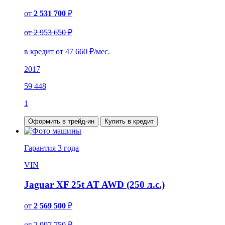
от
2 531 700
₽
от 2 953 650 ₽
в кредит от
47 660
₽/мес.
2017
59 448
1
Оформить в трейд-ин
Купить в кредит
Гарантия
3 года
VIN
Jaguar XF 25t AT AWD (250 л.с.)
от
2 569 500
₽
от 2 997 750 ₽