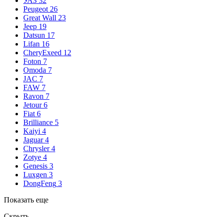
УАЗ
32
Peugeot
26
Great Wall
23
Jeep
19
Datsun
17
Lifan
16
CheryExeed
12
Foton
7
Omoda
7
JAC
7
FAW
7
Ravon
7
Jetour
6
Fiat
6
Brilliance
5
Kaiyi
4
Jaguar
4
Chrysler
4
Zotye
4
Genesis
3
Luxgen
3
DongFeng
3
Показать еще
Скрыть