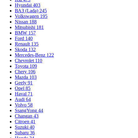
Hyundai
403
ВАЗ (Lada)
245
Volkswagen
195
Nissan
188
Mitsubishi
181
BMW
157
Ford
140
Renault
135
Skoda
132
Mercedes-Benz
122
Chevrolet
110
Toyota
109
Chery
106
Mazda
103
Geely
91
Opel
85
Haval
71
Audi
64
Volvo
58
SsangYong
44
Changan
43
Citroen
41
Suzuki
40
Subaru
36