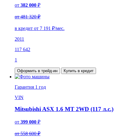
от
382 000
₽
от 481 320 ₽
в кредит от
7 191
₽/мес.
2011
117 642
1
Оформить в трейд-ин
Купить в кредит
Гарантия
1 год
VIN
Mitsubishi ASX 1.6 MT 2WD (117 л.с.)
от
399 000
₽
от 558 600 ₽