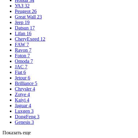
Honda
34
УАЗ
32
Peugeot
26
Great Wall
23
Jeep
19
Datsun
17
Lifan
16
CheryExeed
12
FAW
7
Ravon
7
Foton
7
Omoda
7
JAC
7
Fiat
6
Jetour
6
Brilliance
5
Chrysler
4
Zotye
4
Kaiyi
4
Jaguar
4
Luxgen
3
DongFeng
3
Genesis
3
Показать еще