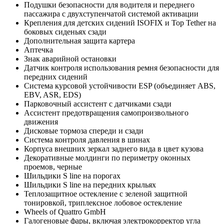
Подушки безопасности для водителя и переднего
пассажира с двухступенчатой системой активации
Крепления для детских сидений ISOFIX и Top Tether на
боковых сиденьях сзади
Дополнительная защита картера
Аптечка
Знак аварийной остановки
Датчик контроля использования ремня безопасности для
передних сидений
Система курсовой устойчивости ESP (объединяет ABS,
EBV, ASR, EDS)
Парковочный ассистент с датчиками сзади
Ассистент предотвращения самопроизвольного
движения
Дисковые тормоза спереди и сзади
Система контроля давления в шинах
Корпуса внешних зеркал заднего вида в цвет кузова
Декоративные молдинги по периметру оконных
проемов, черные
Шильдики S line на порогах
Шильдики S line на передних крыльях
Теплозащитное остекление с зеленой защитной
тонировкой, триплексное лобовое остекление
Wheels of Quattro GmbH
Галогеновые фары, включая электрокорректор угла