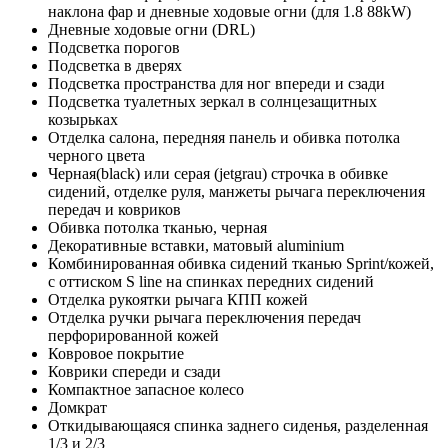
наклона фар и дневные ходовые огни (для 1.8 88kW)
Дневные ходовые огни (DRL)
Подсветка порогов
Подсветка в дверях
Подсветка пространства для ног впереди и сзади
Подсветка туалетных зеркал в солнцезащитных
козырьках
Отделка салона, передняя панель и обивка потолка
черного цвета
Черная(black) или серая (jetgrau) строчка в обивке
сидений, отделке руля, манжеты рычага переключения
передач и ковриков
Обивка потолка тканью, черная
Декоративные вставки, матовый aluminium
Комбинированная обивка сидений тканью Sprint/кожей,
с оттиском S line на спинках передних сидений
Отделка рукоятки рычага КПП кожей
Отделка ручки рычага переключения передач
перфорированной кожей
Ковровое покрытие
Коврики спереди и сзади
Компактное запасное колесо
Домкрат
Откидывающаяся спинка заднего сиденья, разделенная
1/3 и 2/3