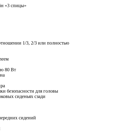
йн «3 спицы»
отношении 1/3, 2/3 или полностью
леем
ью 80 Вт
она
ира
ки безопасности для головы
оковых сиденьях сзади
 передних сидений
я