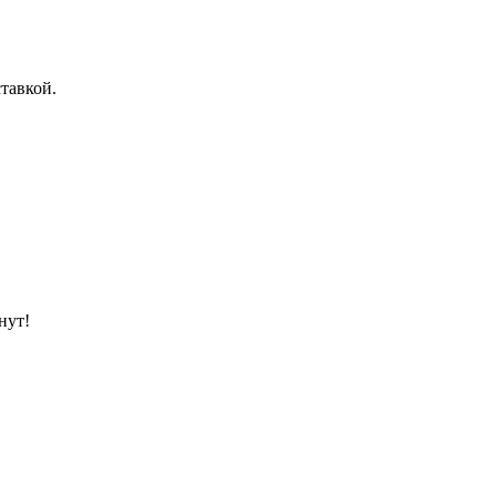
тавкой.
нут!