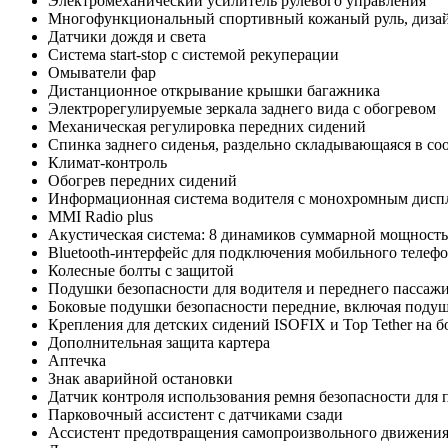
Электромеханический усилитель рулевого управления
Многофункциональный спортивный кожаный руль, диза
Датчики дождя и света
Система start-stop с системой рекуперации
Омыватели фар
Дистанционное открывание крышки багажника
Электрорегулируемые зеркала заднего вида с обогревом
Механическая регулировка передних сидений
Спинка заднего сиденья, раздельно складывающаяся в со
Климат-контроль
Обогрев передних сидений
Информационная система водителя с монохромным дисп
MMI Radio plus
Акустическая система: 8 динамиков суммарной мощност
Bluetooth-интерфейс для подключения мобильного телеф
Колесные болты с защитой
Подушки безопасности для водителя и переднего пассаж
Боковые подушки безопасности передние, включая подуш
Крепления для детских сидений ISOFIX и Top Tether на б
Дополнительная защита картера
Аптечка
Знак аварийной остановки
Датчик контроля использования ремня безопасности для
Парковочный ассистент с датчиками сзади
Ассистент предотвращения самопроизвольного движени