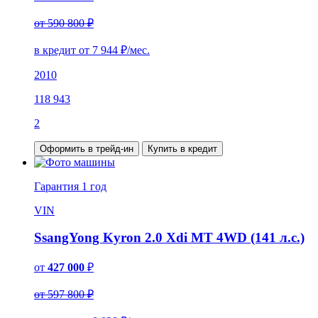
от 590 800 ₽
в кредит от
7 944
₽/мес.
2010
118 943
2
Оформить в трейд-ин
Купить в кредит
Гарантия
1 год
VIN
SsangYong Kyron 2.0 Xdi MT 4WD (141 л.с.)
от
427 000
₽
от 597 800 ₽