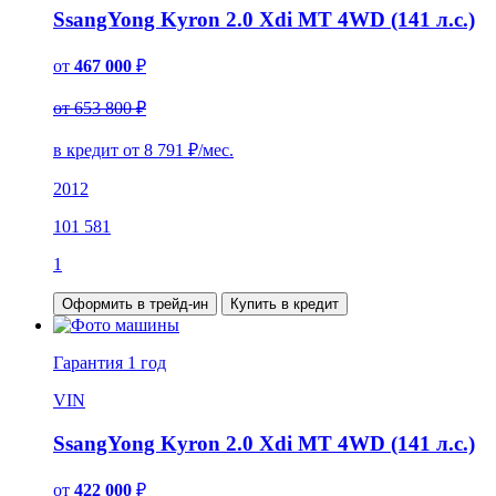
SsangYong Kyron 2.0 Xdi MT 4WD (141 л.с.)
от
467 000
₽
от 653 800 ₽
в кредит от
8 791
₽/мес.
2012
101 581
1
Оформить в трейд-ин
Купить в кредит
Гарантия
1 год
VIN
SsangYong Kyron 2.0 Xdi MT 4WD (141 л.с.)
от
422 000
₽