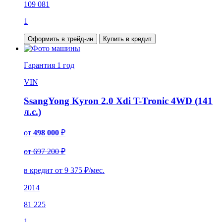
109 081
1
Оформить в трейд-ин
Купить в кредит
Гарантия
1 год
VIN
SsangYong Kyron 2.0 Xdi T-Tronic 4WD (141
л.с.)
от
498 000
₽
от 697 200 ₽
в кредит от
9 375
₽/мес.
2014
81 225
1