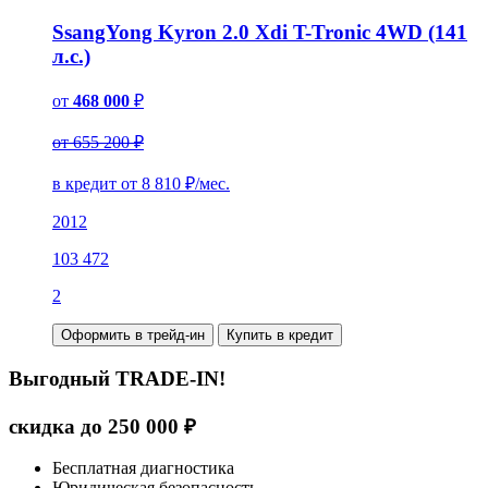
SsangYong Kyron 2.0 Xdi T-Tronic 4WD (141
л.с.)
от
468 000
₽
от 655 200 ₽
в кредит от
8 810
₽/мес.
2012
103 472
2
Оформить в трейд-ин
Купить в кредит
Выгодный TRADE-IN!
скидка до
250 000
₽
Бесплатная диагностика
Юридическая безопасность