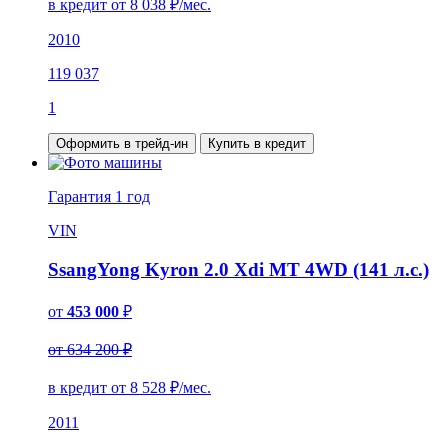
в кредит от
8 038
₽/мес.
2010
119 037
1
Оформить в трейд-ин
Купить в кредит
Гарантия
1 год
VIN
SsangYong Kyron 2.0 Xdi MT 4WD (141 л.с.)
от
453 000
₽
от 634 200 ₽
в кредит от
8 528
₽/мес.
2011