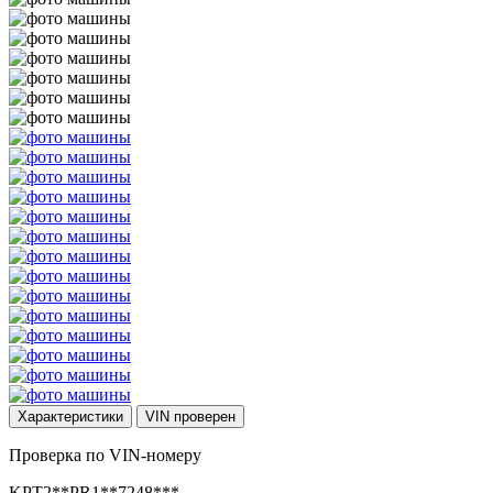
Характеристики
VIN
проверен
Проверка по VIN-номеру
KPT2**PR1**7248***