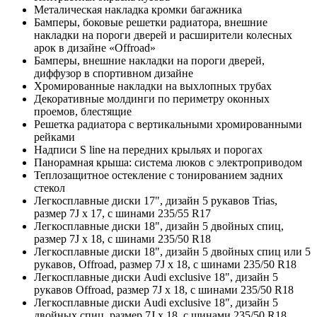
Металическая накладка кромки багажника
Бамперы, боковые решетки радиатора, внешние
накладки на пороги дверей и расширители колесных
арок в дизайне «Offroad»
Бамперы, внешние накладки на пороги дверей,
диффузор в спортивном дизайне
Хромированные накладки на выхлопных трубах
Декоративные молдинги по периметру оконных
проемов, блестящие
Решетка радиатора с вертикальными хромированными
рейками
Надписи S line на передних крыльях и порогах
Панорамная крыша: система люков с электроприводом
Теплозащитное остекление с тонированием задних
стекол
Легкосплавные диски 17", дизайн 5 рукавов Trias,
размер 7J x 17, с шинами 235/55 R17
Легкосплавные диски 18", дизайн 5 двойных спиц,
размер 7J x 18, с шинами 235/50 R18
Легкосплавные диски 18", дизайн 5 двойных спиц или 5
рукавов, Offroad, размер 7J x 18, с шинами 235/50 R18
Легкосплавные диски Audi exclusive 18", дизайн 5
рукавов Offroad, размер 7J x 18, с шинами 235/50 R18
Легкосплавные диски Audi exclusive 18", дизайн 5
двойных спиц, размер 7J x 18, с шинами 235/50 R18