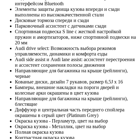
интерфейсом Bluetooth
Элементы защиты днища кузова впереди и сзади
выполнены из высококачественной стали
Дисковые тормоза спереди и сзади
Парковочный ассистент с датчиками сзади
Спортивная подвеска S line с жесткой настройкой
пружин и амортизаторов, ниже спортивной подвески на
20 мм
Audi drive select: Возможность выбора режимов
управляемости, динамики и комфорта езды
Audi side assist и Audi lane assist: ассистент перестроения
и ассистент сохранения полосы движения
Направляющие для багажника на крыше (рейлинги),
черные
Кованые диски, дизайн 7 рукавов, размер 6,5J x 16
Бамперы, внешние накладки на пороги дверей и
колесные арки окрашены в цвет кузова
Направляющие для багажника на крыше (рейлинги),
блестящие
Диффузор и центральная часть переднего спойлера
окрашены в серый цвет (Platinum Grey)
Окраска кузова - Перламутр, цвет на выбор
Окраска кузова - Металлик, цвет на выбор
Полная окраска кузова
Контрастная окраска кузова