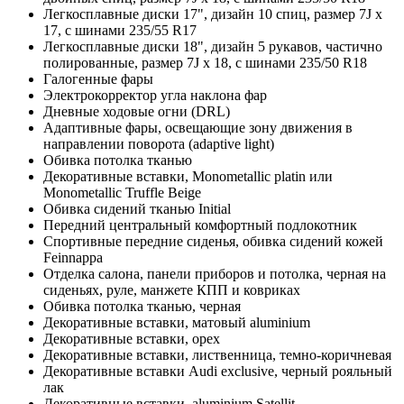
Легкосплавные диски 17", дизайн 10 спиц, размер 7J x
17, с шинами 235/55 R17
Легкосплавные диски 18", дизайн 5 рукавов, частично
полированные, размер 7J x 18, c шинами 235/50 R18
Галогенные фары
Электрокорректор угла наклона фар
Дневные ходовые огни (DRL)
Адаптивные фары, освещающие зону движения в
направлении поворота (adaptive light)
Обивка потолка тканью
Декоративные вставки, Monometallic platin или
Monometallic Truffle Beige
Обивка сидений тканью Initial
Передний центральный комфортный подлокотник
Спортивные передние сиденья, обивка сидений кожей
Feinnappa
Отделка салона, панели приборов и потолка, черная на
сиденьях, руле, манжете КПП и ковриках
Обивка потолка тканью, черная
Декоративные вставки, матовый aluminium
Декоративные вставки, орех
Декоративные вставки, лиственница, темно-коричневая
Декоративные вставки Audi exclusive, черный рояльный
лак
Декоративные вставки, aluminium Satellit